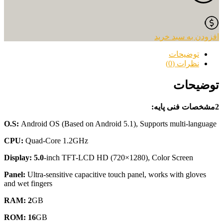
اگر صاحب مغازه و یا فروشگاه هستید، برای کنترل موجودی 
میکند تا محصولات خود را بدون از قلم افتادن خریداری کند. صندوق فروشگ
افزودن به سبد خرید
توضیحات
نظرات (0)
توضیحات
2مشخصات فنی پایه:
O.S:
Android OS (Based on Android 5.1), Supports multi-language
CPU:
Quad-Core 1.2GHz
Display: 5.0
-inch TFT-LCD HD (720×1280), Color Screen
Panel:
Ultra-sensitive capacitive touch panel, works with gloves
and wet fingers
RAM: 2
GB
ROM: 16
GB