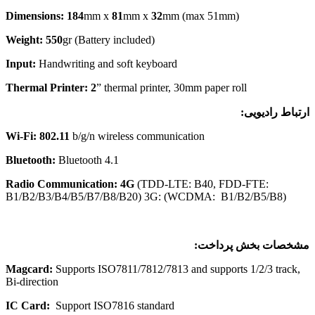
Dimensions: 184
mm x
81
mm x
32
mm (max 51mm)
Weight: 550
gr (Battery included)
Input:
Handwriting and soft keyboard
Thermal Printer: 2
” thermal printer, 30mm paper roll
ارتباط رادیویی:
Wi-Fi: 802.11
b/g/n wireless communication
ر ابری به شما امکان دریافت سفارش از هر نقطه
Bluetooth:
Bluetooth 4.1
مزا
Radio Communication: 4G
(TDD-LTE: B40, FDD-FTE:
B1/B2/B3/B4/B5/B7/B8/B20) 3G: (WCDMA: B1/B2/B5/B8)
ا و تحلیل داده‌های فروش و انبارداری و سفارش که
مشخصات بخش پرداخت:
Magcard
:
Supports ISO7811/7812/7813 and supports 1/2/3 track,
Bi-direction
IC Card:
Support ISO7816 standard