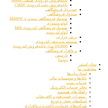
پایانه‌فروش اندرویدی صنعتی i9000s
پایانه‌فروش تبلت اندرویدی C960F
خودپرداز فروشگاهی
صندوق فروشگاهی
صندوق فروشگاهی ویندوزی M60PW
آپولو ویندوزی
صندوق فروشگاهی اندرویدی M60
آپولو اندرویدی
پرینتر حرارتی
سیستم نوبت‌دهی اندرویدی
QS3000 مدل پایانه‌فروش اندرویدی
نرم‌افزار فروشگاهی
پارمیس
دودوتا
توتان استور
مخاطبین ما
استارت‌آپ‌ها
بانک‌ها و موسسات مالی
خدمات پست
دفاتر خدمات الکترونیک
راهکارهای هوشمند
رستوران، فست‌فود و کافی‌شاپ
شبکه‌های پخش و توزیع
شرکت‌های خدمات‌پرداخت و نرم‌افزاری