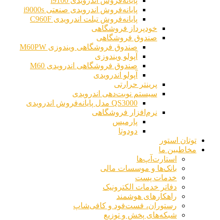
پایانه‌فروش اندرویدی i9100
پایانه‌فروش اندرویدی صنعتی i9000s
پایانه‌فروش تبلت اندرویدی C960F
خودپرداز فروشگاهی
صندوق فروشگاهی
صندوق فروشگاهی ویندوزی M60PW
آپولو ویندوزی
صندوق فروشگاهی اندرویدی M60
آپولو اندرویدی
پرینتر حرارتی
سیستم نوبت‌دهی اندرویدی
QS3000 مدل پایانه‌فروش اندرویدی
نرم‌افزار فروشگاهی
پارمیس
دودوتا
توتان استور
مخاطبین ما
استارت‌آپ‌ها
بانک‌ها و موسسات مالی
خدمات پست
دفاتر خدمات الکترونیک
راهکارهای هوشمند
رستوران، فست‌فود و کافی‌شاپ
شبکه‌های پخش و توزیع