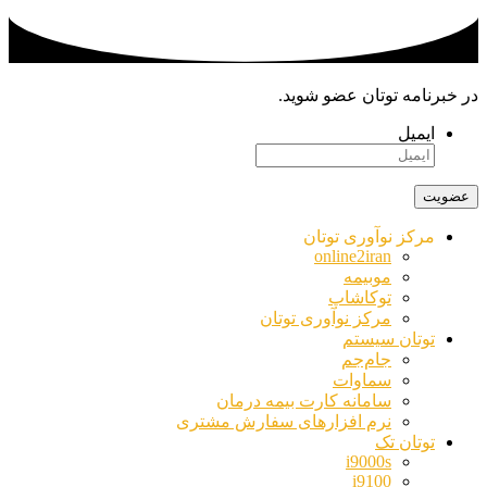
در خبرنامه توتان عضو شوید.
ایمیل
مرکز نوآوری توتان
online2iran
موبیمه
توکاشاپ
مرکز نوآوری توتان
توتان سیستم
جام‌جم
سماوات
سامانه کارت بیمه درمان
نرم افزارهای سفارش مشتری
توتان تک
i9000s
i9100