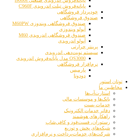
پایانه‌فروش اندرویدی صنعتی i9000s
پایانه‌فروش تبلت اندرویدی C960F
خودپرداز فروشگاهی
صندوق فروشگاهی
صندوق فروشگاهی ویندوزی M60PW
آپولو ویندوزی
صندوق فروشگاهی اندرویدی M60
آپولو اندرویدی
پرینتر حرارتی
سیستم نوبت‌دهی اندرویدی
QS3000 مدل پایانه‌فروش اندرویدی
نرم‌افزار فروشگاهی
پارمیس
دودوتا
توتان استور
مخاطبین ما
استارت‌آپ‌ها
بانک‌ها و موسسات مالی
خدمات پست
دفاتر خدمات الکترونیک
راهکارهای هوشمند
رستوران، فست‌فود و کافی‌شاپ
شبکه‌های پخش و توزیع
شرکت‌های خدمات‌پرداخت و نرم‌افزاری