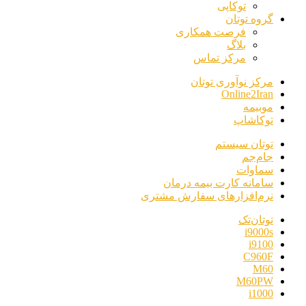
توکاپی
گروه توتان
فرصت همکاری
بلاگ
مرکز تماس
مرکز نوآوری توتان
Online2Iran
موبیمه
توکاشاپ
توتان سیستم
جام‌جم
سماوات
سامانه کارت بیمه درمان
نرم‌افزارهای سفارش مشتری
توتان‌تک
i9000s
i9100
C960F
M60
M60PW
i1000