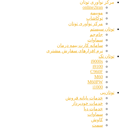
مرکز نوآوری توتان
online2iran
موبیمه
توکاشاپ
مرکز نوآوری توتان
توتان سیستم
جام‌جم
سماوات
سامانه کارت بیمه درمان
نرم افزارهای سفارش مشتری
توتان تک
i9000s
i9100
C960F
M60
M60PW
i1000
توتان‌پی
خدمات پایانه فروش
خدمات خودپرداز
خدمات دپا
سماوات
کاوش
سمت