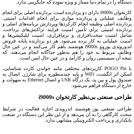
دستگاه را در تمام دنیا ممتاز و ویژه نموده که جایگزینی ندارد.
سمت
توکاپی
بلاگ
مرکز تماس
کارتخوان i9000s دارای دو پردازنده است: پردازنده اصلی برای انجام
وظایف عملیاتی و پردازنده موازی برای انجام اقدامات امنیتی.
ا
سماوات
کاوش
 خودپرداز
فرصت همکاری
پردازنده اصلی وظیفه انجام کارکردها وپردازش برنامه‌های اصلی و
پردازنده امنیتی برای تأمین امنیت فرایند تراکنش‌های پرداخت،
دمات پایانه فروش
گروه توتان
شامل امنیت سخت‌‌افزاری و نر‌م‌افزاری، امنیت اپلیکیشن‌ها و
امنیت عملیاتی به کار برده می‌شود. هر دو پردازنده پایانه فروش
خدمات پرداخت اینترنتی
اندورویدی یوروو i9000s هوشمند باهم کار می‌کنند و در عین حال
وظایف مربوط به خود را هم به‌طور جداگانه انجام می‌دهند، که
نتیجه آن سیستمی روان و کارآمد و در عین حال ایمن است.
با POGO Pin کاربردهای مختلفی مانند خواندن کارت شناسایی،
اسکن اثر انگشت، WiFi و پایه چندمنظوره برای شارژر، اتصال به
صندوق پول و پین پد، یک درگاه USB و اتصال Ethernet به سهولت و
خارج از دستگاه فراهم می‌شود.
توتان‌پی
طراحی صنعتی بی‌نظیر کارتخوان i9000s
طراحی صنعتی پوز هوشمند اندرویدی اجازه فعالیت در شرایط
سخت کارگاهی را به آن می‌دهد و از این نظر این دستگاه در صنعت
بانکداری و پرداخت الکترونیکی مشابهی ندارد.