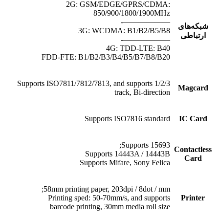
2G: GSM/EDGE/GPRS/CDMA:
850/900/1800/1900MHz
——————-
شبکه‌های
3G: WCDMA: B1/B2/B5/B8
ارتباطی
——————-
4G: TDD-LTE: B40
FDD-FTE: B1/B2/B3/B4/B5/B7/B8/B20
Supports ISO7811/7812/7813, and supports 1/2/3
Magcard
track, Bi-direction
Supports ISO7816 standard
IC Card
Supports 15693;
Contactless
Supports 14443A / 14443B
Card
Supports Mifare, Sony Felica
58mm printing paper, 203dpi / 8dot / mm;
Printing sped: 50-70mm/s, and supports
Printer
barcode printing, 30mm media roll size