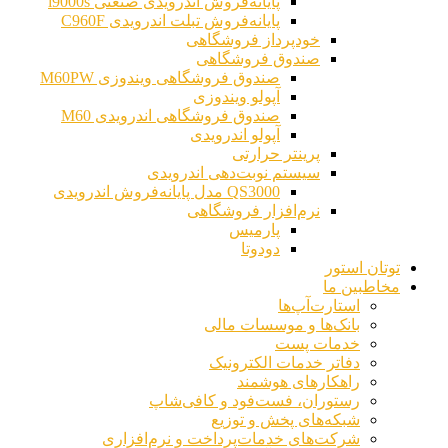
پایانه‌فروش اندرویدی صنعتی i9000s
پایانه‌فروش تبلت اندرویدی C960F
خودپرداز فروشگاهی
صندوق فروشگاهی
صندوق فروشگاهی ویندوزی M60PW
آپولو ویندوزی
صندوق فروشگاهی اندرویدی M60
آپولو اندرویدی
پرینتر حرارتی
سیستم نوبت‌دهی اندرویدی
QS3000 مدل پایانه‌فروش اندرویدی
نرم‌افزار فروشگاهی
پارمیس
دودوتا
توتان استور
مخاطبین ما
استارت‌آپ‌ها
بانک‌ها و موسسات مالی
خدمات پست
دفاتر خدمات الکترونیک
راهکارهای هوشمند
رستوران، فست‌فود و کافی‌شاپ
شبکه‌های پخش و توزیع
شرکت‌های خدمات‌پرداخت و نرم‌افزاری