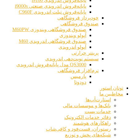
پایانه‌فروش اندرویدی i9100
پایانه‌فروش اندرویدی صنعتی i9000s
پایانه‌فروش تبلت اندرویدی C960F
خودپرداز فروشگاهی
صندوق فروشگاهی
صندوق فروشگاهی ویندوزی M60PW
آپولو ویندوزی
صندوق فروشگاهی اندرویدی M60
آپولو اندرویدی
پرینتر حرارتی
سیستم نوبت‌دهی اندرویدی
QS3000 مدل پایانه‌فروش اندرویدی
نرم‌افزار فروشگاهی
پارمیس
دودوتا
توتان استور
مخاطبین ما
استارت‌آپ‌ها
بانک‌ها و موسسات مالی
خدمات پست
دفاتر خدمات الکترونیک
راهکارهای هوشمند
رستوران، فست‌فود و کافی‌شاپ
شبکه‌های پخش و توزیع