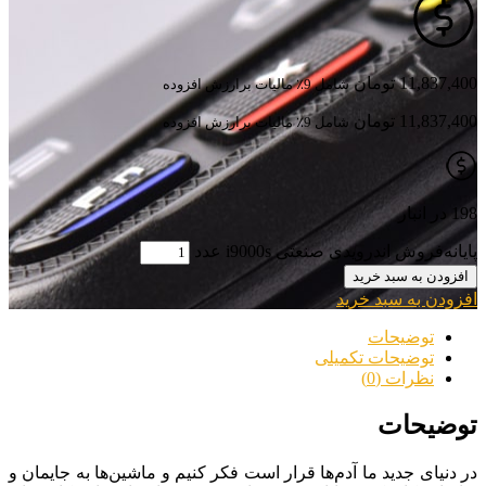
اگر صاحب مغازه و یا فروشگاه هستید، برای کنترل موجودی 
11,837,400
تومان
شامل 9٪ مالیات برارزش افزوده
میکند تا محصولات خود را بدون از قلم افتادن خریداری کند. صندوق فروشگ
11,837,400
تومان
شامل 9٪ مالیات برارزش افزوده
198 در انبار
پایانه‌فروش اندرویدی صنعتی i9000s عدد
افزودن به سبد خرید
افزودن به سبد خرید
توضیحات
توضیحات تکمیلی
نظرات (0)
توضیحات
در دنیای جدید ما آدم‌ها قرار است فکر کنیم و ماشین‌ها به جایمان و