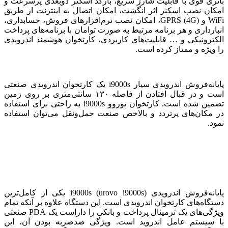
باتری قوی با قابلیت شارژ سریع، بارکد اسکنر دوبعدی پرسرعت و
امکان نصب اسکنر اثر انگشت، امکان اتصال به اینترنت از طریق
WiFi و (GPRS (4G، امکان نصب نرم‌افزارهای فروش، حسابداری،
انبارداری و هر برنامه مرتبط به صورت توامان با برنامه‌های پرداخت
الکترونیکی و … قابلیت‌های کاربردی، کارتخوان هوشمند اندرویدی
را ویژه و ممتاز کرده است.
Subs
پایانه‌فروش اندرویدی سیار i9000s یک کارتخوان اندرویدی صنعتی
Subscribe to
است و در قبال افتادن از فاصله ۱۳۰ سانتی‌متری بر روی زمین
تضمین شده است. کارتخوان یوروو i9000s به راحتی برای استفاده
در مکان‌های پرتردد و بالاخص صنعت حمل‌ونقل می‌توان استفاده
نمود.
Enter Your Email Addr
پایانه‌فروش اندرویدی i9000s (urovo i9000s) یکی از کامل‌ترین
دستگاه‌های کارتخوان اندرویدی است. این دستگاه علاوه بر آنکه تمام
ویژگی‌های یک ترمینال پرداخت و بانکی را داراست یک PDA صنعتی
با سیستم عامل اندروید است. ویژگی ضدضربه بودن آن، این