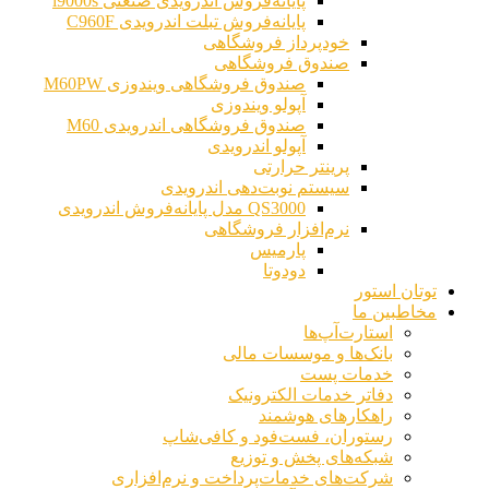
پایانه‌فروش اندرویدی صنعتی i9000s
پایانه‌فروش تبلت اندرویدی C960F
خودپرداز فروشگاهی
صندوق فروشگاهی
صندوق فروشگاهی ویندوزی M60PW
آپولو ویندوزی
صندوق فروشگاهی اندرویدی M60
آپولو اندرویدی
پرینتر حرارتی
سیستم نوبت‌دهی اندرویدی
QS3000 مدل پایانه‌فروش اندرویدی
نرم‌افزار فروشگاهی
پارمیس
دودوتا
توتان استور
مخاطبین ما
استارت‌آپ‌ها
بانک‌ها و موسسات مالی
خدمات پست
دفاتر خدمات الکترونیک
راهکارهای هوشمند
رستوران، فست‌فود و کافی‌شاپ
شبکه‌های پخش و توزیع
شرکت‌های خدمات‌پرداخت و نرم‌افزاری