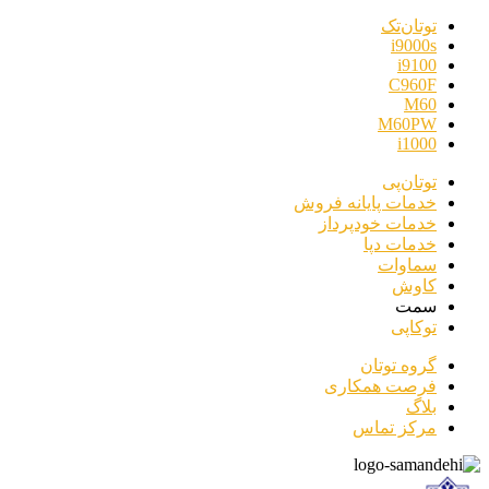
توتان‌تک
i9000s
i9100
C960F
M60
M60PW
i1000
توتان‌پی
خدمات پایانه فروش
خدمات خودپرداز
خدمات دپا
سماوات
کاوش
سمت
توکاپی
گروه توتان
فرصت همکاری
بلاگ
مرکز تماس