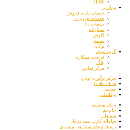
i1000
توتان‌پی
خدمات پایانه فروش
خدمات خودپرداز
خدمات دپا
سماوات
کاوش
سمت
توکاپی
گروه توتان
فرصت همکاری
بلاگ
مرکز تماس
مرکز نوآوری توتان
Online2Iran
موبیمه
توکاشاپ
توتان سیستم
جام‌جم
سماوات
سامانه کارت بیمه درمان
نرم‌افزارهای سفارش مشتری