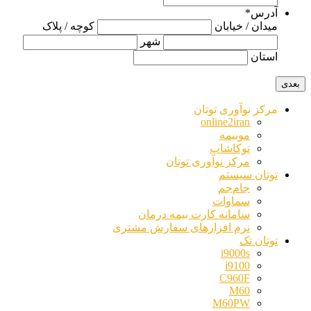
آدرس
*
میدان / خیابان
کوچه / پلاک
شهر
استان
مرکز نوآوری توتان
online2iran
موبیمه
توکاشاپ
مرکز نوآوری توتان
توتان سیستم
جام‌جم
سماوات
سامانه کارت بیمه درمان
نرم افزارهای سفارش مشتری
توتان تک
i9000s
i9100
C960F
M60
M60PW