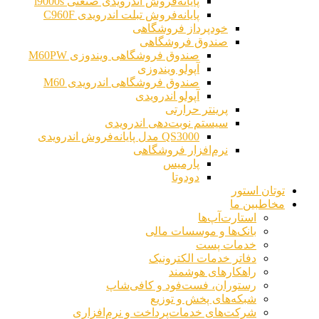
پایانه‌فروش اندرویدی صنعتی i9000s
پایانه‌فروش تبلت اندرویدی C960F
خودپرداز فروشگاهی
صندوق فروشگاهی
صندوق فروشگاهی ویندوزی M60PW
آپولو ویندوزی
صندوق فروشگاهی اندرویدی M60
آپولو اندرویدی
پرینتر حرارتی
سیستم نوبت‌دهی اندرویدی
QS3000 مدل پایانه‌فروش اندرویدی
نرم‌افزار فروشگاهی
پارمیس
دودوتا
توتان استور
مخاطبین ما
استارت‌آپ‌ها
بانک‌ها و موسسات مالی
خدمات پست
دفاتر خدمات الکترونیک
راهکارهای هوشمند
رستوران، فست‌فود و کافی‌شاپ
شبکه‌های پخش و توزیع
شرکت‌های خدمات‌پرداخت و نرم‌افزاری