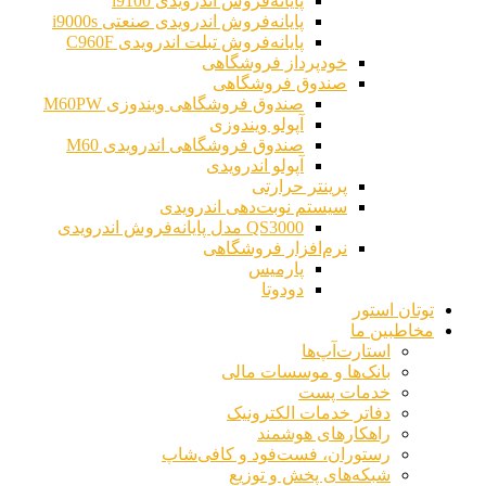
پایانه‌فروش اندرویدی i9100
پایانه‌فروش اندرویدی صنعتی i9000s
پایانه‌فروش تبلت اندرویدی C960F
خودپرداز فروشگاهی
صندوق فروشگاهی
صندوق فروشگاهی ویندوزی M60PW
آپولو ویندوزی
صندوق فروشگاهی اندرویدی M60
آپولو اندرویدی
پرینتر حرارتی
سیستم نوبت‌دهی اندرویدی
QS3000 مدل پایانه‌فروش اندرویدی
نرم‌افزار فروشگاهی
پارمیس
دودوتا
توتان استور
مخاطبین ما
استارت‌آپ‌ها
بانک‌ها و موسسات مالی
خدمات پست
دفاتر خدمات الکترونیک
راهکارهای هوشمند
رستوران، فست‌فود و کافی‌شاپ
شبکه‌های پخش و توزیع